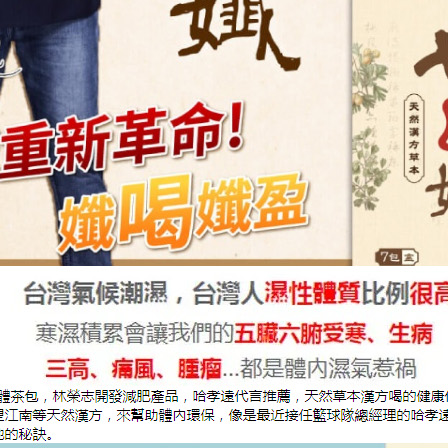
促進脂肪分解酶活性，每天攝取5g，體脂率每月下降1%！
身更簡單
肝同時甩贅肉