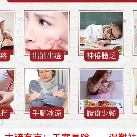
】孅體茶包，中西整合醫療專家林榮志醫師開發. 七重配方調和，最完美的黃金