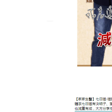
者
發
2025 年 11 月 27 日
態！減肥茶鈣離子
佈
分
減肥茶
日
類
期:
文
上一篇文章
章
瘦身產品天然植萃力量，讓瘦
上
一
導
篇
覽
文
下一篇文章
章:
減肥產品是熬夜爆肝救星，護
下
一
篇