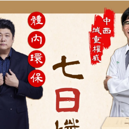
，讓你邊放鬆邊瘦
進食？這款
減肥茶
加入薰衣草、洋甘菊、茉莉花，天然花香舒緩
食衝動，搭配山楂、陳皮促消化，從心開始調理體質，下午茶時
情的同時悄悄消脂，告別壓力肥，養成平靜與苗條兼具的好狀