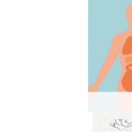
效舒緩晨起浮腫，
然減肥茶成為你的
仙女身材是喝出來的
輕盈力
發
2026 年 6 月 25 日
看著螢幕上女明星
佈
分
瘦身產品
需要靠極端的斷食
日
類
加、無防腐劑，用
期:
去體內長年累積的
飲料，就能優雅地