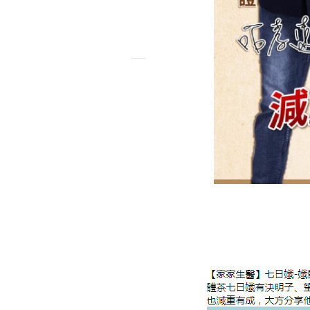
單方便，清爽的口
碌的工作間隙也能
分囤積效果，能有
瘦身產品將帶你走
擺脫水腫束縛的植物
發
2026 年 7 月 2 日
還在為怎麼運動都
佈
分
減肥茶
然草本的
減肥茶
將
日
類
用，能深層滋潤與
期:
喝完後即可立刻繼