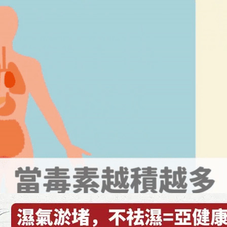
促進健康的新陳代謝,不要讓水腫奪走你對生活的熱情，讓這款
日常體態神隊友，親眼見證身形一天天變得緊緻,
！瘦身產品隨時隨地開啟
那盈盈一握的細腰，你是不是也心生羨慕？其實，精緻的身材不
來換取，這款純天然
瘦身產品
提取自然界的輕體精華，無化學添
最純淨的草本力量，溫柔地呵護你的每一寸肌膚與線條，幫你洗
負擔，不需要刻意改變生活作息，瘦身產品只要換掉手中的含糖
喝出人人稱羨的仙女身材,