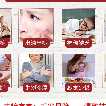
，減肥茶用古法智慧喝出
杯
減肥茶
就是妳最好的答案，精選頂級天然植物原料，無任何人
有保障，便利的袋茶設計，讓妳隨時隨地都能補充足夠的燃脂元
，其卓越的瘦身效果，能幫助妳快速燃燒多餘卡路里，阻斷脂肪
她們在短短一個月內就看到了身形的明顯變化，別再猶豫了，交
肥茶，開啟妳的美麗逆襲之旅,