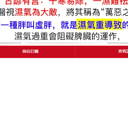
，慢慢瘦下來
一個變美的機會！這款引領風潮的
瘦身產品
，內含高效天然燃脂
刺激，簡單方便的沖泡方式，讓你免去上健身房的辛勞，隨時隨
，能有效瓦解體內頑固脂肪，促進新陳代謝，效果十分顯著，別
美麗，現在就開始喝，體驗身形一天天變纖細的喜悅，燃脂新風
瘦身產品，跟贅肉徹底說再見,