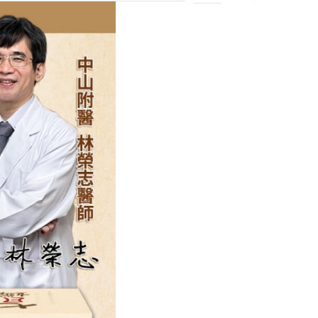
搜尋
搜
尋
款
簡